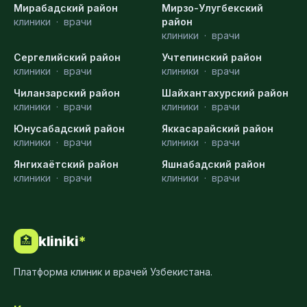
Мирабадский район
Мирзо-Улугбекский
клиники
·
врачи
район
клиники
·
врачи
Сергелийский район
Учтепинский район
клиники
·
врачи
клиники
·
врачи
Чиланзарский район
Шайхантахурский район
клиники
·
врачи
клиники
·
врачи
Юнусабадский район
Яккасарайский район
клиники
·
врачи
клиники
·
врачи
Янгихаётский район
Яшнабадский район
клиники
·
врачи
клиники
·
врачи
kliniki
*
🏥
Платформа клиник и врачей Узбекистана.