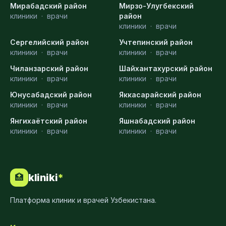
Мирабадский район
Мирзо-Улугбекский
клиники
·
врачи
район
клиники
·
врачи
Сергелийский район
Учтепинский район
клиники
·
врачи
клиники
·
врачи
Чиланзарский район
Шайхантахурский район
клиники
·
врачи
клиники
·
врачи
Юнусабадский район
Яккасарайский район
клиники
·
врачи
клиники
·
врачи
Янгихаётский район
Яшнабадский район
клиники
·
врачи
клиники
·
врачи
kliniki
*
🏥
Платформа клиник и врачей Узбекистана.