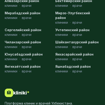
Алмазарский район
Бектемирский район
клиники
·
врачи
клиники
·
врачи
Мирабадский район
Мирзо-Улугбекский
клиники
·
врачи
район
клиники
·
врачи
Сергелийский район
Учтепинский район
клиники
·
врачи
клиники
·
врачи
Чиланзарский район
Шайхантахурский район
клиники
·
врачи
клиники
·
врачи
Юнусабадский район
Яккасарайский район
клиники
·
врачи
клиники
·
врачи
Янгихаётский район
Яшнабадский район
клиники
·
врачи
клиники
·
врачи
kliniki
*
🏥
Платформа клиник и врачей Узбекистана.