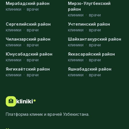
Мирабадский район
Мирзо-Улугбекский
клиники
·
врачи
район
клиники
·
врачи
Сергелийский район
Учтепинский район
клиники
·
врачи
клиники
·
врачи
Чиланзарский район
Шайхантахурский район
клиники
·
врачи
клиники
·
врачи
Юнусабадский район
Яккасарайский район
клиники
·
врачи
клиники
·
врачи
Янгихаётский район
Яшнабадский район
клиники
·
врачи
клиники
·
врачи
kliniki
*
🏥
Платформа клиник и врачей Узбекистана.