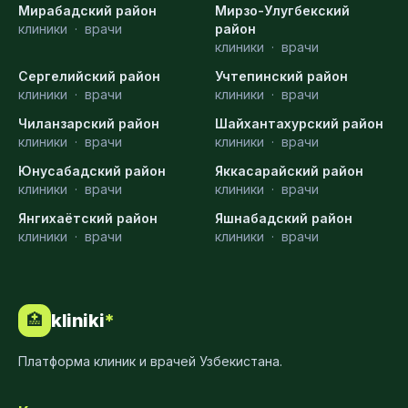
Мирабадский район
Мирзо-Улугбекский
клиники
·
врачи
район
клиники
·
врачи
Сергелийский район
Учтепинский район
клиники
·
врачи
клиники
·
врачи
Чиланзарский район
Шайхантахурский район
клиники
·
врачи
клиники
·
врачи
Юнусабадский район
Яккасарайский район
клиники
·
врачи
клиники
·
врачи
Янгихаётский район
Яшнабадский район
клиники
·
врачи
клиники
·
врачи
kliniki
*
🏥
Платформа клиник и врачей Узбекистана.