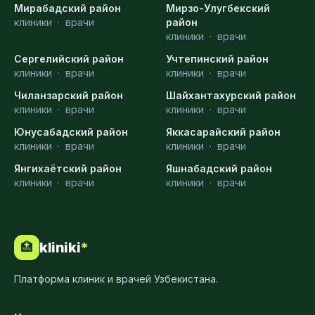
Мирабадский район
Мирзо-Улугбекский
клиники
·
врачи
район
клиники
·
врачи
Сергелийский район
Учтепинский район
клиники
·
врачи
клиники
·
врачи
Чиланзарский район
Шайхантахурский район
клиники
·
врачи
клиники
·
врачи
Юнусабадский район
Яккасарайский район
клиники
·
врачи
клиники
·
врачи
Янгихаётский район
Яшнабадский район
клиники
·
врачи
клиники
·
врачи
kliniki
*
🏥
Платформа клиник и врачей Узбекистана.