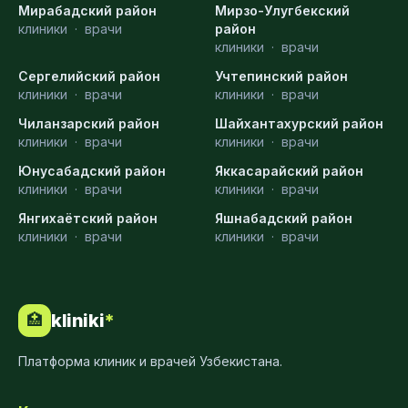
Мирабадский район
Мирзо-Улугбекский
клиники
·
врачи
район
клиники
·
врачи
Сергелийский район
Учтепинский район
клиники
·
врачи
клиники
·
врачи
Чиланзарский район
Шайхантахурский район
клиники
·
врачи
клиники
·
врачи
Юнусабадский район
Яккасарайский район
клиники
·
врачи
клиники
·
врачи
Янгихаётский район
Яшнабадский район
клиники
·
врачи
клиники
·
врачи
kliniki
*
🏥
Платформа клиник и врачей Узбекистана.