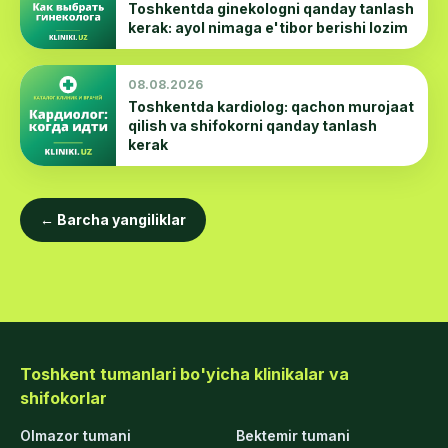
Toshkentda ginekologni qanday tanlash
kerak: ayol nimaga e'tibor berishi lozim
08.08.2026
Toshkentda kardiolog: qachon murojaat
qilish va shifokorni qanday tanlash
kerak
← Barcha yangiliklar
Toshkent tumanlari bo'yicha klinikalar va
shifokorlar
Olmazor tumani
Bektemir tumani