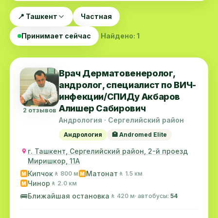
📍 Ташкент
Частная
Принимает сейчас
Найдено: 1
Врач Дерматовенеролог,
андролог, специалист по ВИЧ-
инфекции/СПИДу Акбаров
Алишер Сабирович
2 отзывов
Андрология · Сергелийский район
Андрология
🏥 Andromed Elite
г. Ташкент, Сергелийский район, 2-й проезд
Миришкор, 11А
Кипчок
Матонат
🚶 800 м
🚶 1.5 км
M
M
Чинор
🚶 2.0 км
M
🚌
Ближайшая остановка
🚶 420 м
· автобусы:
54