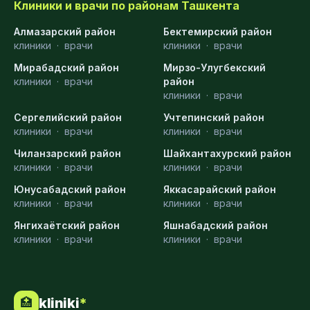
Клиники и врачи по районам Ташкента
Алмазарский район
Бектемирский район
клиники
·
врачи
клиники
·
врачи
Мирабадский район
Мирзо-Улугбекский
клиники
·
врачи
район
клиники
·
врачи
Сергелийский район
Учтепинский район
клиники
·
врачи
клиники
·
врачи
Чиланзарский район
Шайхантахурский район
клиники
·
врачи
клиники
·
врачи
Юнусабадский район
Яккасарайский район
клиники
·
врачи
клиники
·
врачи
Янгихаётский район
Яшнабадский район
клиники
·
врачи
клиники
·
врачи
kliniki
*
🏥