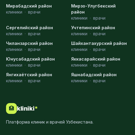
Мирабадский район
Мирзо-Улугбекский
клиники
·
врачи
район
клиники
·
врачи
Сергелийский район
Учтепинский район
клиники
·
врачи
клиники
·
врачи
Чиланзарский район
Шайхантахурский район
клиники
·
врачи
клиники
·
врачи
Юнусабадский район
Яккасарайский район
клиники
·
врачи
клиники
·
врачи
Янгихаётский район
Яшнабадский район
клиники
·
врачи
клиники
·
врачи
kliniki
*
🏥
Платформа клиник и врачей Узбекистана.