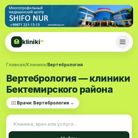
kliniki
*
🏥
Главная
/
Клиники
/
Вертебрология
Вертебрология — клиники
Бектемирского района
👨‍⚕️ Врачи: Вертебрология →