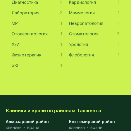
Диагностика
4
Кардиология
1
Лаборатория
2
Маммология
1
МРТ
1
Невропатология
1
Отоларингология
1
Стоматология
3
УЗИ
1
Урология
1
Физиотерапия
1
Флебология
1
ЭКГ
1
Клиники и врачи по районам Ташкента
Алмазарский район
Бектемирский район
клиники
·
врачи
клиники
·
врачи