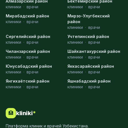
Алмазарский район
Бектемирский район
клиники
·
врачи
клиники
·
врачи
Мирабадский район
Мирзо-Улугбекский
клиники
·
врачи
район
клиники
·
врачи
Сергелийский район
Учтепинский район
клиники
·
врачи
клиники
·
врачи
Чиланзарский район
Шайхантахурский район
клиники
·
врачи
клиники
·
врачи
Юнусабадский район
Яккасарайский район
клиники
·
врачи
клиники
·
врачи
Янгихаётский район
Яшнабадский район
клиники
·
врачи
клиники
·
врачи
kliniki
*
🏥
Платформа клиник и врачей Узбекистана.