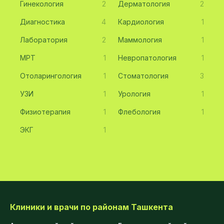
Гинекология
2
Дерматология
2
Диагностика
4
Кардиология
1
Лаборатория
2
Маммология
1
МРТ
1
Невропатология
1
Отоларингология
1
Стоматология
3
УЗИ
1
Урология
1
Физиотерапия
1
Флебология
1
ЭКГ
1
Клиники и врачи по районам Ташкента