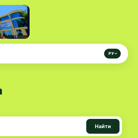
РУ
а
Найти