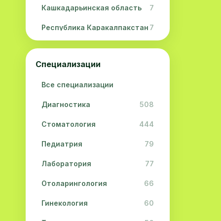
Кашкадарьинская область
7
Республика Каракалпакстан
7
Навоийская область
5
Специализации
Джизакская область
3
Все специализации
Сурхандарьинская область
2
Диагностика
508
Сырдарьинская область
2
Стоматология
444
Хорезмская область
2
Педиатрия
79
Лаборатория
77
Отоларингология
66
Гинекология
60