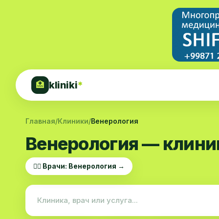
kliniki
*
🏥
Главная
/
Клиники
/
Венерология
Венерология — клини
👨‍⚕️ Врачи: Венерология →