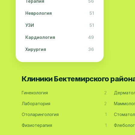
Терапия
56
Неврология
51
УЗИ
51
Кардиология
49
Хирургия
36
Физиотерапия
31
Косметология
28
Клиники Бектемирского район
Урология
28
Гинекология
2
Дерматол
Офтальмология
26
Лаборатория
2
Маммоло
Дерматология
23
Отоларингология
1
Стоматол
Эндокринология
21
Физиотерапия
1
Флеболог
Невропатология
21