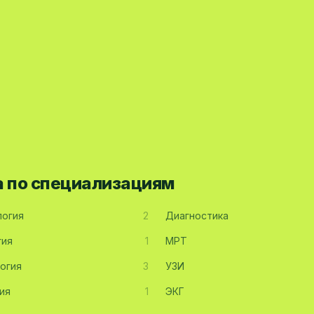
а по специализациям
огия
2
Диагностика
гия
1
МРТ
огия
3
УЗИ
ия
1
ЭКГ