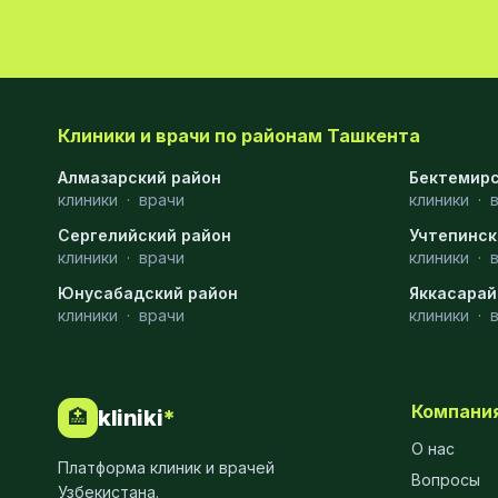
Эмбриология
20
Акушерство
19
Ортопедия
19
Клиники и врачи по районам Ташкента
Массаж
18
Алмазарский район
Бектемирс
клиники
·
врачи
клиники
·
Репродуктология
16
Сергелийский район
Учтепинск
клиники
·
врачи
клиники
·
ЭКГ
16
Юнусабадский район
Яккасарай
Гастроэнтерология
13
клиники
·
врачи
клиники
·
Андрология
12
Стационар
11
Компани
kliniki
*
🏥
Аллергология
10
О нас
Платформа клиник и врачей
Вопросы
Психология
9
Узбекистана.