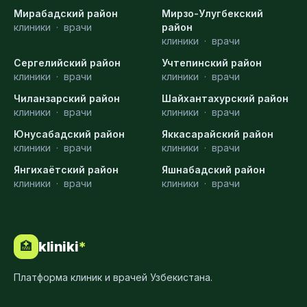
Мирабадский район
Мирзо-Улугбекский
клиники
·
врачи
район
клиники
·
врачи
Сергелийский район
Учтепинский район
клиники
·
врачи
клиники
·
врачи
Чиланзарский район
Шайхантахурский район
клиники
·
врачи
клиники
·
врачи
Юнусабадский район
Яккасарайский район
клиники
·
врачи
клиники
·
врачи
Янгихаётский район
Яшнабадский район
клиники
·
врачи
клиники
·
врачи
kliniki
*
🏥
Платформа клиник и врачей Узбекистана.