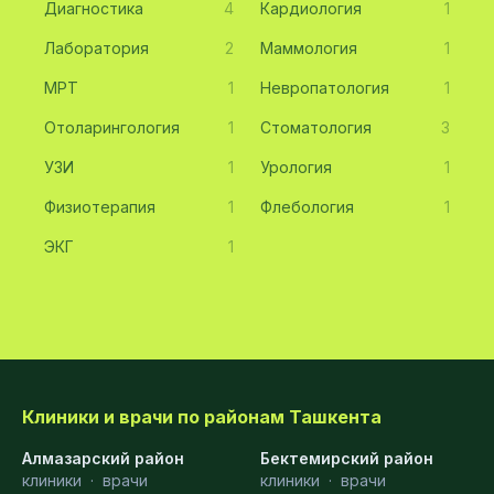
Диагностика
4
Кардиология
1
Лаборатория
2
Маммология
1
МРТ
1
Невропатология
1
Отоларингология
1
Стоматология
3
УЗИ
1
Урология
1
Физиотерапия
1
Флебология
1
ЭКГ
1
Клиники и врачи по районам Ташкента
Алмазарский район
Бектемирский район
клиники
·
врачи
клиники
·
врачи