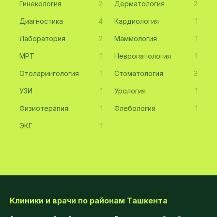
Гинекология
2
Дерматология
2
Диагностика
4
Кардиология
1
Лаборатория
2
Маммология
1
МРТ
1
Невропатология
1
Отоларингология
1
Стоматология
3
УЗИ
1
Урология
1
Физиотерапия
1
Флебология
1
ЭКГ
1
Клиники и врачи по районам Ташкента