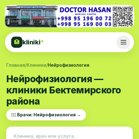
kliniki
*
🏥
Главная
/
Клиники
/
Нейрофизиология
Нейрофизиология —
клиники Бектемирского
района
👨‍⚕️ Врачи: Нейрофизиология →