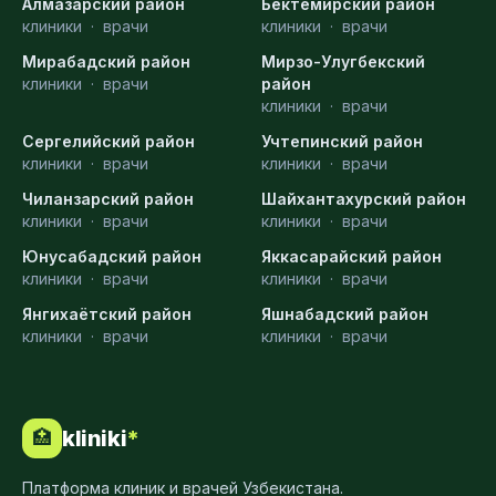
Алмазарский район
Бектемирский район
клиники
·
врачи
клиники
·
врачи
Мирабадский район
Мирзо-Улугбекский
клиники
·
врачи
район
клиники
·
врачи
Сергелийский район
Учтепинский район
клиники
·
врачи
клиники
·
врачи
Чиланзарский район
Шайхантахурский район
клиники
·
врачи
клиники
·
врачи
Юнусабадский район
Яккасарайский район
клиники
·
врачи
клиники
·
врачи
Янгихаётский район
Яшнабадский район
клиники
·
врачи
клиники
·
врачи
kliniki
*
🏥
Платформа клиник и врачей Узбекистана.