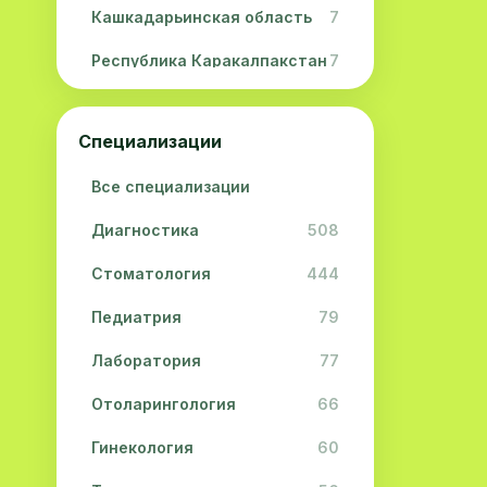
Кашкадарьинская область
7
Республика Каракалпакстан
7
Навоийская область
5
Специализации
Джизакская область
3
Все специализации
Сурхандарьинская область
2
Диагностика
508
Сырдарьинская область
2
Стоматология
444
Хорезмская область
2
Педиатрия
79
Лаборатория
77
Отоларингология
66
Гинекология
60