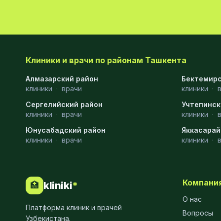
Эмбриология
20
Акушерство
19
Ортопедия
19
Клиники и врачи по районам Ташкента
Массаж
18
Алмазарский район
Бектемирс
клиники
·
врачи
клиники
·
Репродуктология
16
Сергелийский район
Учтепинск
клиники
·
врачи
клиники
·
ЭКГ
16
Юнусабадский район
Яккасарай
Гастроэнтерология
13
клиники
·
врачи
клиники
·
Андрология
12
Стационар
11
Компани
kliniki
*
🏥
Аллергология
10
О нас
Платформа клиник и врачей
Вопросы
Психология
9
Узбекистана.