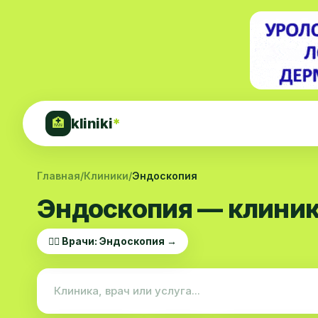
kliniki
*
🏥
Главная
/
Клиники
/
Эндоскопия
Эндоскопия — клиник
👨‍⚕️ Врачи: Эндоскопия →