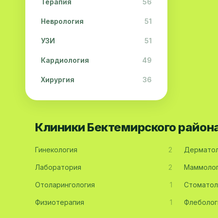
Терапия
56
Неврология
51
УЗИ
51
Кардиология
49
Хирургия
36
Физиотерапия
31
Косметология
28
Клиники Бектемирского район
Урология
28
Гинекология
2
Дерматол
Офтальмология
26
Лаборатория
2
Маммоло
Дерматология
23
Отоларингология
1
Стоматол
Эндокринология
21
Физиотерапия
1
Флеболог
Невропатология
21