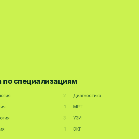
а по специализациям
огия
2
Диагностика
гия
1
МРТ
огия
3
УЗИ
ия
1
ЭКГ