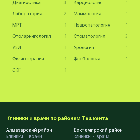
Диагностика
4
Кардиология
1
Лаборатория
2
Маммология
1
МРТ
1
Невропатология
1
Отоларингология
1
Стоматология
3
УЗИ
1
Урология
1
Физиотерапия
1
Флебология
1
ЭКГ
1
Клиники и врачи по районам Ташкента
Алмазарский район
Бектемирский район
клиники
·
врачи
клиники
·
врачи