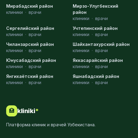
Мирабадский район
Мирзо-Улугбекский
клиники
·
врачи
район
клиники
·
врачи
Сергелийский район
Учтепинский район
клиники
·
врачи
клиники
·
врачи
Чиланзарский район
Шайхантахурский район
клиники
·
врачи
клиники
·
врачи
Юнусабадский район
Яккасарайский район
клиники
·
врачи
клиники
·
врачи
Янгихаётский район
Яшнабадский район
клиники
·
врачи
клиники
·
врачи
kliniki
*
🏥
Платформа клиник и врачей Узбекистана.