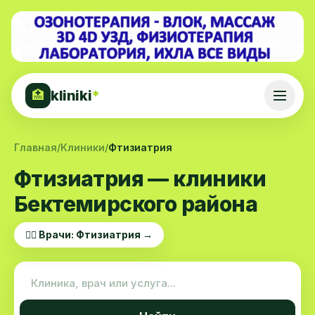
kliniki
*
🏥
Главная
/
Клиники
/
Фтизиатрия
Фтизиатрия — клиники
Бектемирского района
👨‍⚕️ Врачи: Фтизиатрия →