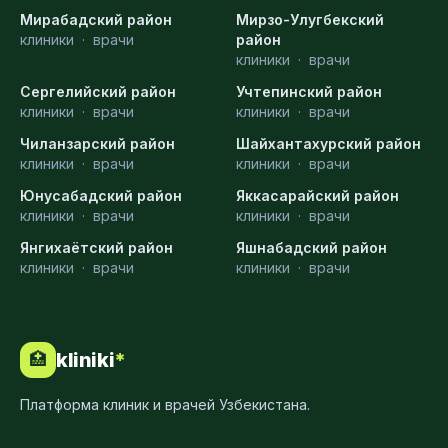
Мирабадский район
Мирзо-Улугбекский
клиники
·
врачи
район
клиники
·
врачи
Сергелийский район
Учтепинский район
клиники
·
врачи
клиники
·
врачи
Чиланзарский район
Шайхантахурский район
клиники
·
врачи
клиники
·
врачи
Юнусабадский район
Яккасарайский район
клиники
·
врачи
клиники
·
врачи
Янгихаётский район
Яшнабадский район
клиники
·
врачи
клиники
·
врачи
kliniki
*
🏥
Платформа клиник и врачей Узбекистана.