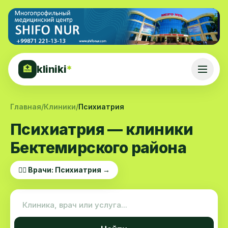
kliniki
*
🏥
Главная
/
Клиники
/
Психиатрия
Психиатрия — клиники
Бектемирского района
👨‍⚕️ Врачи: Психиатрия →