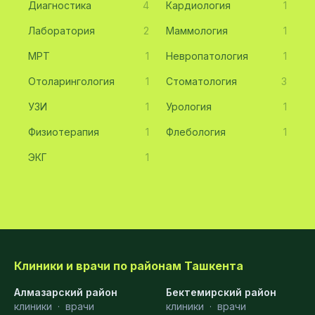
Диагностика
4
Кардиология
1
Лаборатория
2
Маммология
1
МРТ
1
Невропатология
1
Отоларингология
1
Стоматология
3
УЗИ
1
Урология
1
Физиотерапия
1
Флебология
1
ЭКГ
1
Клиники и врачи по районам Ташкента
Алмазарский район
Бектемирский район
клиники
·
врачи
клиники
·
врачи