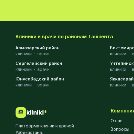
Эмбриология
20
Акушерство
19
Ортопедия
19
Клиники и врачи по районам Ташкента
Массаж
18
Алмазарский район
Бектемирс
клиники
·
врачи
клиники
·
Репродуктология
16
Сергелийский район
Учтепинск
клиники
·
врачи
клиники
·
ЭКГ
16
Юнусабадский район
Яккасарай
Гастроэнтерология
13
клиники
·
врачи
клиники
·
Андрология
12
Стационар
11
Компани
kliniki
*
🏥
Аллергология
10
О нас
Платформа клиник и врачей
Вопросы
Психология
9
Узбекистана.