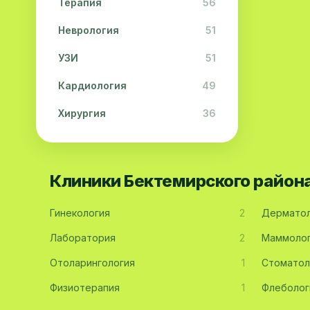
Терапия
56
Неврология
51
УЗИ
51
Кардиология
49
Хирургия
36
Физиотерапия
31
Косметология
28
Клиники Бектемирского район
Урология
28
Гинекология
2
Дерматол
Офтальмология
26
Лаборатория
2
Маммоло
Дерматология
23
Отоларингология
1
Стоматол
Эндокринология
21
Физиотерапия
1
Флеболог
Невропатология
21