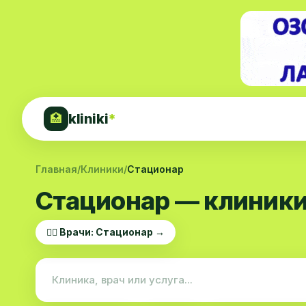
kliniki
*
🏥
Главная
/
Клиники
/
Стационар
Стационар — клиники
👨‍⚕️ Врачи: Стационар →