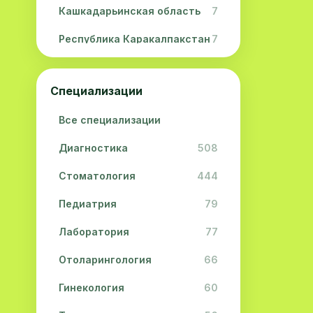
Кашкадарьинская область
7
Республика Каракалпакстан
7
Навоийская область
5
Специализации
Джизакская область
3
Все специализации
Сурхандарьинская область
2
Диагностика
508
Сырдарьинская область
2
Стоматология
444
Хорезмская область
2
Педиатрия
79
Лаборатория
77
Отоларингология
66
Гинекология
60