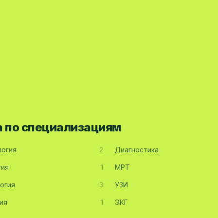
а по специализациям
огия
2
Диагностика
гия
1
МРТ
огия
3
УЗИ
ия
1
ЭКГ