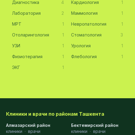
Диагностика
4
Кардиология
1
Лаборатория
2
Маммология
1
МРТ
1
Невропатология
1
Отоларингология
1
Стоматология
3
УЗИ
1
Урология
1
Физиотерапия
1
Флебология
1
ЭКГ
1
Клиники и врачи по районам Ташкента
Алмазарский район
Бектемирский район
клиники
·
врачи
клиники
·
врачи