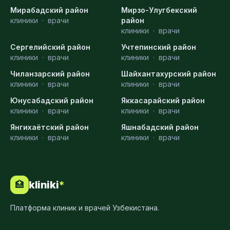
Мирабадский район
Мирзо-Улугбекский
клиники
·
врачи
район
клиники
·
врачи
Сергелийский район
Учтепинский район
клиники
·
врачи
клиники
·
врачи
Чиланзарский район
Шайхантахурский район
клиники
·
врачи
клиники
·
врачи
Юнусабадский район
Яккасарайский район
клиники
·
врачи
клиники
·
врачи
Янгихаётский район
Яшнабадский район
клиники
·
врачи
клиники
·
врачи
kliniki
*
🏥
Платформа клиник и врачей Узбекистана.