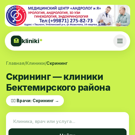
kliniki
*
🏥
Главная
/
Клиники
/
Скрининг
Скрининг — клиники
Бектемирского района
👨‍⚕️ Врачи: Скрининг →