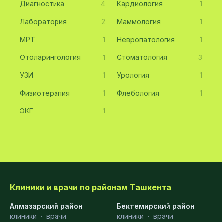
Диагностика
4
Кардиология
1
Лаборатория
2
Маммология
1
МРТ
1
Невропатология
1
Отоларингология
1
Стоматология
3
УЗИ
1
Урология
1
Физиотерапия
1
Флебология
1
ЭКГ
1
Клиники и врачи по районам Ташкента
Алмазарский район
Бектемирский район
клиники
·
врачи
клиники
·
врачи