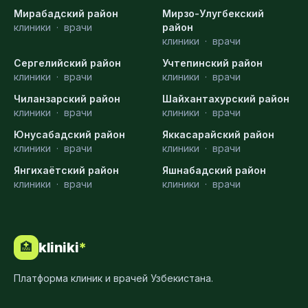
Мирабадский район
Мирзо-Улугбекский
клиники
·
врачи
район
клиники
·
врачи
Сергелийский район
Учтепинский район
клиники
·
врачи
клиники
·
врачи
Чиланзарский район
Шайхантахурский район
клиники
·
врачи
клиники
·
врачи
Юнусабадский район
Яккасарайский район
клиники
·
врачи
клиники
·
врачи
Янгихаётский район
Яшнабадский район
клиники
·
врачи
клиники
·
врачи
kliniki
*
🏥
Платформа клиник и врачей Узбекистана.