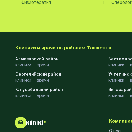
Физиотерапия
1
Флеболог
Невропатология
21
Эмбриология
20
Акушерство
19
Ортопедия
19
Клиники и врачи по районам Ташкента
Массаж
18
Алмазарский район
Бектемирс
клиники
·
врачи
клиники
·
Репродуктология
16
Сергелийский район
Учтепинск
клиники
·
врачи
клиники
·
ЭКГ
16
Юнусабадский район
Яккасарай
Гастроэнтерология
13
клиники
·
врачи
клиники
·
Андрология
12
Стационар
11
Компани
kliniki
*
🏥
Аллергология
10
О нас