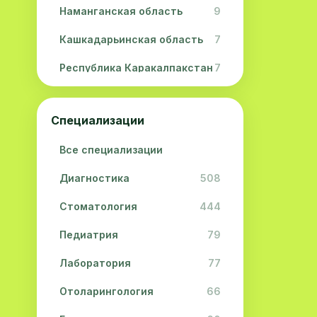
Наманганская область
9
Кашкадарьинская область
7
Республика Каракалпакстан
7
Навоийская область
5
Специализации
Джизакская область
3
Все специализации
Сурхандарьинская область
2
Диагностика
508
Сырдарьинская область
2
Стоматология
444
Хорезмская область
2
Педиатрия
79
Лаборатория
77
Отоларингология
66