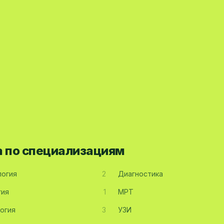
а по специализациям
огия
2
Диагностика
гия
1
МРТ
огия
3
УЗИ