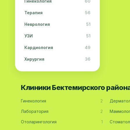
Гинекология
60
Терапия
56
Неврология
51
УЗИ
51
Кардиология
49
Хирургия
36
Физиотерапия
31
Косметология
28
Клиники Бектемирского район
Урология
28
Гинекология
2
Дерматол
Офтальмология
26
Лаборатория
2
Маммоло
Дерматология
23
Отоларингология
1
Стоматол
Эндокринология
21