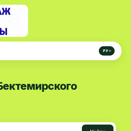
РУ
Бектемирского