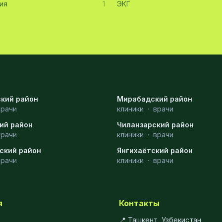
ия
1
ЭКГ
кий район
Мирабадский район
врачи
клиники
·
врачи
ий район
Чиланзарский район
врачи
клиники
·
врачи
ский район
Янгихаётский район
врачи
клиники
·
врачи
я
Контакты
📍 Ташкент, Узбекистан