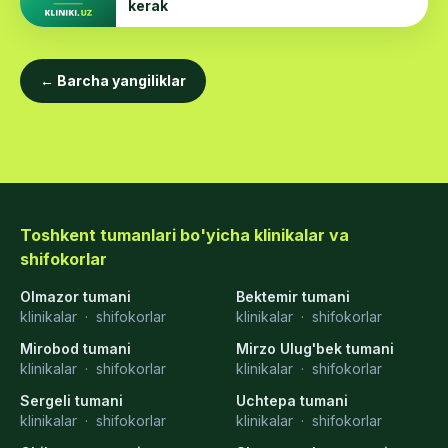
kerak
← Barcha yangiliklar
Toshkent tumanlari bo'yicha klinikalar va
shifokorlar
Olmazor tumani
Bektemir tumani
klinikalar
·
shifokorlar
klinikalar
·
shifokorlar
Mirobod tumani
Mirzo Ulug'bek tumani
klinikalar
·
shifokorlar
klinikalar
·
shifokorlar
Sergeli tumani
Uchtepa tumani
klinikalar
·
shifokorlar
klinikalar
·
shifokorlar