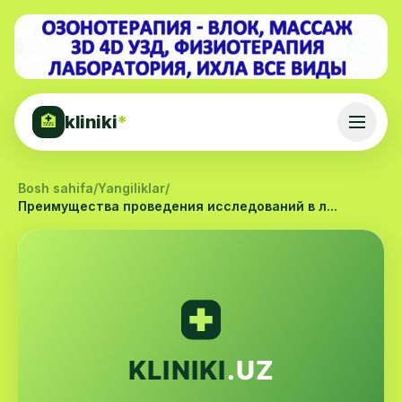
kliniki
*
🏥
Bosh sahifa
/
Yangiliklar
/
Преимущества проведения исследований в л...