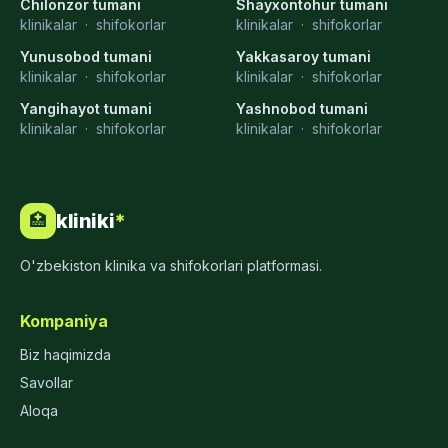
Chilonzor tumani
Shayxontohur tumani
klinikalar
·
shifokorlar
klinikalar
·
shifokorlar
Yunusobod tumani
Yakkasaroy tumani
klinikalar
·
shifokorlar
klinikalar
·
shifokorlar
Yangihayot tumani
Yashnobod tumani
klinikalar
·
shifokorlar
klinikalar
·
shifokorlar
kliniki
*
🏥
O'zbekiston klinika va shifokorlari platformasi.
Kompaniya
Biz haqimizda
Savollar
Aloqa