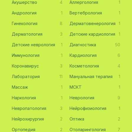
Акушерство
4
Аллергология
1
Андрология
1
Вертебрология
1
Гинекология
8
Дерматовенерология
1
Дерматология
3
Детские кардиология
1
Детские неврология
1
Диагностика
50
Иммунология
1
Кардиология
6
Коронавирус
3
Косметология
4
Лаборатория
11
Мануальная терапия
1
Массаж
1
МСКТ
1
Наркология
1
Неврология
9
Невропатология
3
Нейрофизиология
1
Нейрохирургия
2
Оптика
2
Ортопедия
2
Отоларингология
7