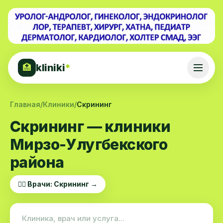
kliniki
*
🏥
Главная
/
Клиники
/
Скрининг
Скрининг — клиники
Мирзо-Улугбекского
района
👨‍⚕️ Врачи: Скрининг →