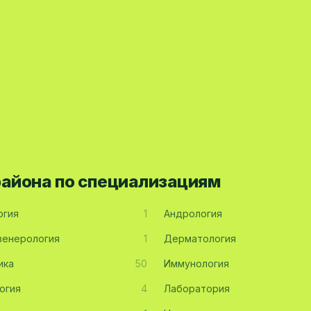
района по специализациям
огия
1
Андрология
енерология
1
Дерматология
ика
50
Иммунология
огия
4
Лаборатория