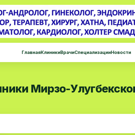
Главная
Клиники
Врачи
Специализации
Новости
ники Мирзо-Улугбекско