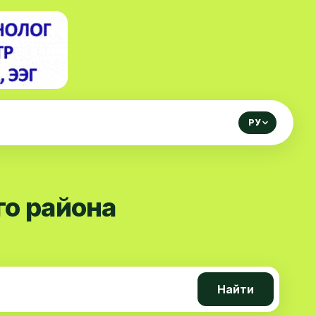
РУ
го района
Найти