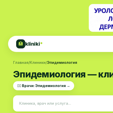
kliniki
*
🏥
Главная
/
Клиники
/
Эпидемиология
Эпидемиология — кли
👨‍⚕️ Врачи: Эпидемиология →