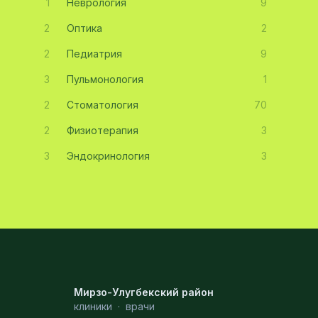
1
Неврология
9
2
Оптика
2
2
Педиатрия
9
3
Пульмонология
1
2
Стоматология
70
2
Физиотерапия
3
3
Эндокринология
3
Мирзо-Улугбекский район
клиники
·
врачи