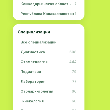
Кашкадарьинская область
7
Республика Каракалпакстан
7
Навоийская область
5
Специализации
Джизакская область
3
Все специализации
Сурхандарьинская область
2
Диагностика
508
Сырдарьинская область
2
Стоматология
444
Хорезмская область
2
Педиатрия
79
Лаборатория
77
Отоларингология
66
Гинекология
60