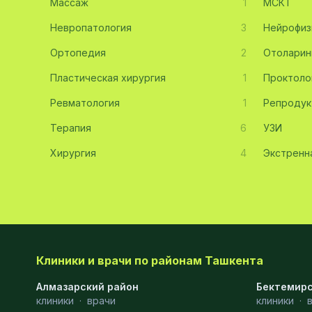
Массаж
1
МСКТ
Эмбриология
20
Невропатология
3
Нейрофиз
Ортопедия
Акушерство
19
2
Отоларин
Пластическая хирургия
1
Проктоло
Ортопедия
19
Ревматология
1
Репродук
Массаж
18
Терапия
6
УЗИ
Репродуктология
16
Хирургия
4
Экстренн
ЭКГ
16
Гастроэнтерология
13
Андрология
12
Стационар
11
Клиники и врачи по районам Ташкента
Аллергология
10
Алмазарский район
Бектемирс
клиники
·
врачи
клиники
·
Психология
9