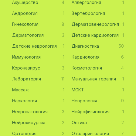
Акушерство
4
Аллергология
1
Андрология
1
Вертебрология
1
Гинекология
8
Дерматовенерология
1
Дерматология
3
Детские кардиология
1
Детские неврология
1
Диагностика
50
Иммунология
1
Кардиология
6
Коронавирус
3
Косметология
4
Лаборатория
11
Мануальная терапия
1
Массаж
1
МСКТ
1
Наркология
1
Неврология
9
Невропатология
3
Нейрофизиология
1
Нейрохирургия
2
Оптика
2
Ортопедия
2
Отоларингология
7