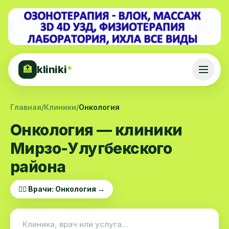
kliniki
*
🏥
Главная
/
Клиники
/
Онкология
Онкология — клиники
Мирзо-Улугбекского
района
👨‍⚕️ Врачи: Онкология →