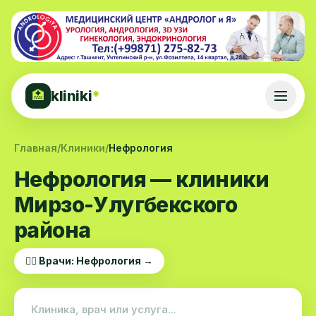
kliniki
*
🏥
Главная
/
Клиники
/
Нефрология
Нефрология — клиники
Мирзо-Улугбекского
района
👨‍⚕️ Врачи: Нефрология →