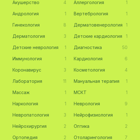
Акушерство
4
Аллергология
1
Андрология
1
Вертебрология
1
Гинекология
8
Дерматовенерология
1
Дерматология
3
Детские кардиология
1
Детские неврология
1
Диагностика
50
Иммунология
1
Кардиология
6
Коронавирус
3
Косметология
4
Лаборатория
11
Мануальная терапия
1
Массаж
1
МСКТ
1
Наркология
1
Неврология
9
Невропатология
3
Нейрофизиология
1
Нейрохирургия
2
Оптика
2
Ортопедия
2
Отоларингология
7