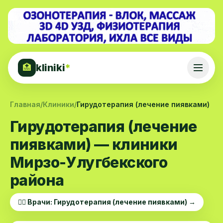
kliniki
*
🏥
Главная
/
Клиники
/
Гирудотерапия (лечение пиявками)
Гирудотерапия (лечение
пиявками) — клиники
Мирзо-Улугбекского
района
👨‍⚕️ Врачи: Гирудотерапия (лечение пиявками) →