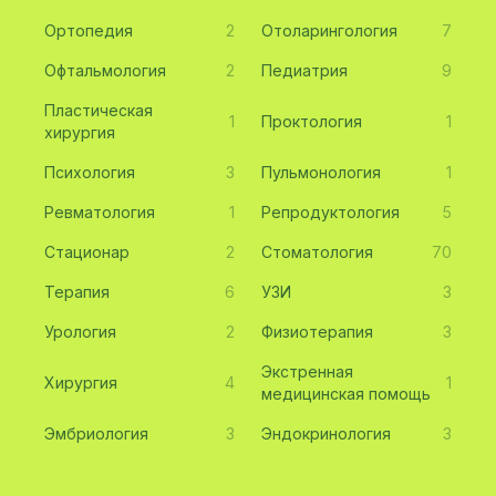
Ортопедия
2
Отоларингология
7
Офтальмология
2
Педиатрия
9
Пластическая
1
Проктология
1
хирургия
Психология
3
Пульмонология
1
Ревматология
1
Репродуктология
5
Стационар
2
Стоматология
70
Терапия
6
УЗИ
3
Урология
2
Физиотерапия
3
Экстренная
Хирургия
4
1
медицинская помощь
Эмбриология
3
Эндокринология
3