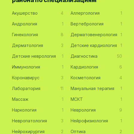
Акушерство
4
Аллергология
1
Андрология
1
Вертебрология
1
Гинекология
8
Дерматовенерология
1
Дерматология
3
Детские кардиология
1
Детские неврология
1
Диагностика
50
Иммунология
1
Кардиология
6
Коронавирус
3
Косметология
4
Лаборатория
11
Мануальная терапия
1
Массаж
1
МСКТ
1
Наркология
1
Неврология
9
Невропатология
3
Нейрофизиология
1
Нейрохирургия
2
Оптика
2