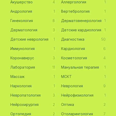
Акушерство
4
Аллергология
1
Андрология
1
Вертебрология
1
Гинекология
8
Дерматовенерология
1
Дерматология
3
Детские кардиология
1
Детские неврология
1
Диагностика
50
Иммунология
1
Кардиология
6
Коронавирус
3
Косметология
4
Лаборатория
11
Мануальная терапия
1
Массаж
1
МСКТ
1
Наркология
1
Неврология
9
Невропатология
3
Нейрофизиология
1
Нейрохирургия
2
Оптика
2
Ортопедия
2
Отоларингология
7