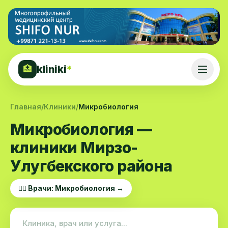
kliniki
*
🏥
Главная
/
Клиники
/
Микробиология
Микробиология —
клиники Мирзо-
Улугбекского района
👨‍⚕️ Врачи: Микробиология →