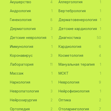
Акушерство
4
Аллергология
1
Андрология
1
Вертебрология
1
Гинекология
8
Дерматовенерология
1
Дерматология
3
Детские кардиология
1
Детские неврология
1
Диагностика
50
Иммунология
1
Кардиология
6
Коронавирус
3
Косметология
4
Лаборатория
11
Мануальная терапия
1
Массаж
1
МСКТ
1
Наркология
1
Неврология
9
Невропатология
3
Нейрофизиология
1
Нейрохирургия
2
Оптика
2
Ортопедия
2
Отоларингология
7