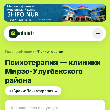
kliniki
*
🏥
Главная
/
Клиники
/
Психотерапия
Психотерапия — клиники
Мирзо-Улугбекского
района
👨‍⚕️ Врачи: Психотерапия →