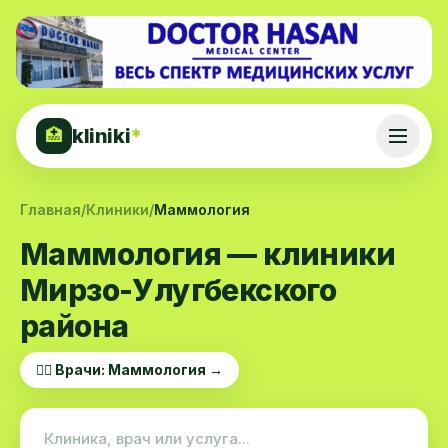
kliniki
*
🏥
Главная
/
Клиники
/
Маммология
Маммология — клиники
Мирзо-Улугбекского
района
👨‍⚕️ Врачи: Маммология →