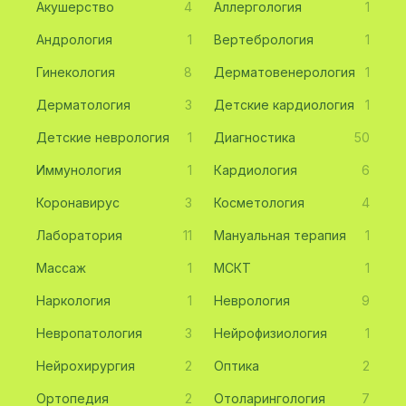
Акушерство
4
Аллергология
1
Андрология
1
Вертебрология
1
Гинекология
8
Дерматовенерология
1
Дерматология
3
Детские кардиология
1
Детские неврология
1
Диагностика
50
Иммунология
1
Кардиология
6
Коронавирус
3
Косметология
4
Лаборатория
11
Мануальная терапия
1
Массаж
1
МСКТ
1
Наркология
1
Неврология
9
Невропатология
3
Нейрофизиология
1
Нейрохирургия
2
Оптика
2
Ортопедия
2
Отоларингология
7