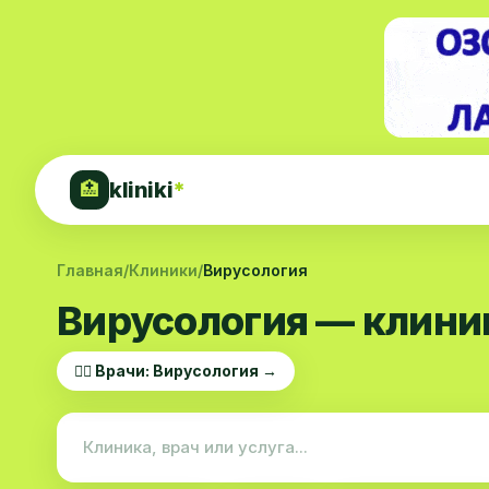
kliniki
*
🏥
Главная
/
Клиники
/
Вирусология
Вирусология — клини
👨‍⚕️ Врачи: Вирусология →