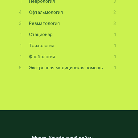
1
Неврология
3
4
Офтальмология
2
3
Ревматология
3
1
Стационар
1
1
Трихология
1
1
Флебология
1
5
Экстренная медицинская помощь
1
Мирзо-Улугбекский район