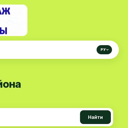
РУ
йона
Найти