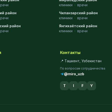
врачи
клиники
·
врачи
ий район
Чиланзарский район
врачи
клиники
·
врачи
ский район
Янгихаётский район
врачи
клиники
·
врачи
я
Контакты
📍 Ташкент, Узбекистан
По вопросам сотрудничества
@miro_uzb
T
I
F
Y