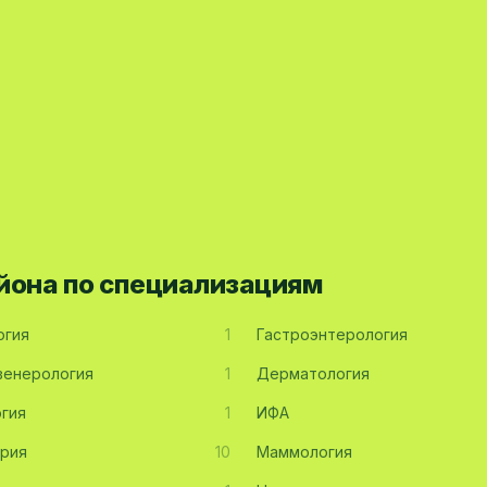
йона по специализациям
огия
1
Гастроэнтерология
енерология
1
Дерматология
гия
1
ИФА
рия
10
Маммология