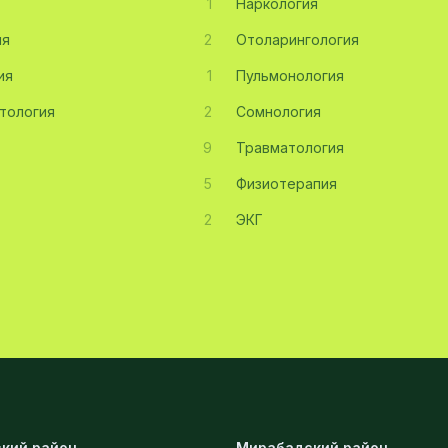
1
Наркология
ия
2
Отоларингология
ия
1
Пульмонология
тология
2
Сомнология
9
Травматология
5
Физиотерапия
2
ЭКГ
кий район
Мирабадский район