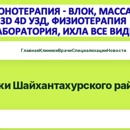
Главная
Клиники
Врачи
Специализации
Новости
ки Шайхантахурского ра