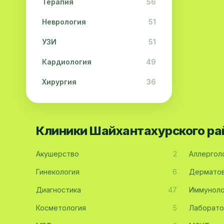
Терапия
56
Неврология
51
УЗИ
51
Кардиология
49
Хирургия
36
Физиотерапия
31
Косметология
28
Клиники Шайхантахурского ра
Урология
28
Акушерство
2
Аллергол
Офтальмология
26
Гинекология
6
Дерматов
Дерматология
23
Диагностика
47
Иммуноло
Эндокринология
21
Косметология
5
Лаборато
Невропатология
21