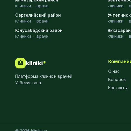
клиники
·
врачи
клиники
·
МРТ
9
Сергелийский район
Учтепинск
Проктология
8
клиники
·
врачи
клиники
·
Юнусабадский район
Яккасарай
Пульмонология
8
клиники
·
врачи
клиники
·
Флебология
8
Рентгенология
8
Компани
kliniki
*
🏥
Анестезиология
7
О нас
Платформа клиник и врачей
Наркология
7
Вопросы
Узбекистана.
Контакты
МСКТ
7
Иммунология
6
Онкология
6
Пластическая хирургия
6
© 2026 kliniki.uz