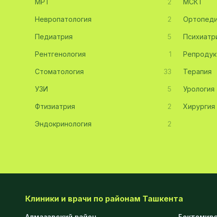
МРТ
2
МСКТ
Эмбриология
20
Невропатология
2
Ортопед
Педиатрия
Акушерство
19
5
Психиатр
Рентгенология
1
Репродук
Ортопедия
19
Стоматология
33
Терапия
Массаж
18
УЗИ
5
Урология
Репродуктология
16
Фтизиатрия
2
Хирургия
ЭКГ
16
Эндокринология
2
Гастроэнтерология
13
Андрология
12
Стационар
11
Аллергология
10
Клиники и врачи по районам Ташкента
Психология
9
Алмазарский район
Бектемирс