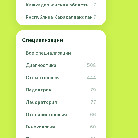
Кашкадарьинская область
7
Республика Каракалпакстан
7
Навоийская область
5
Специализации
Джизакская область
3
Все специализации
Сурхандарьинская область
2
Диагностика
508
Сырдарьинская область
2
Стоматология
444
Хорезмская область
2
Педиатрия
79
Лаборатория
77
Отоларингология
66
Гинекология
60