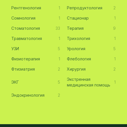
Рентгенология
1
Репродуктология
2
Сомнология
1
Стационар
1
Стоматология
33
Терапия
9
Травматология
1
Трихология
1
УЗИ
5
Урология
5
Физиотерапия
1
Флебология
1
Фтизиатрия
2
Хирургия
2
Экстренная
ЭКГ
5
1
медицинская помощь
Эндокринология
2