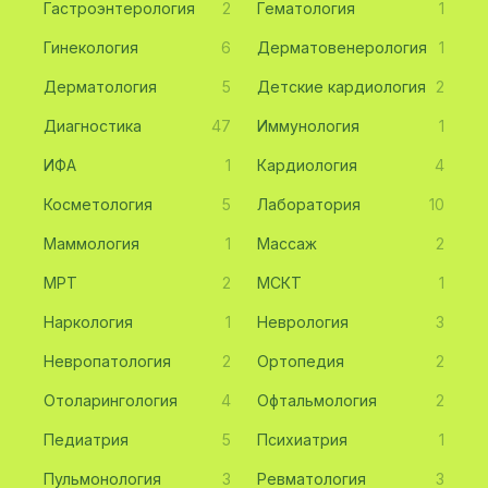
Гастроэнтерология
2
Гематология
1
Гинекология
6
Дерматовенерология
1
Дерматология
5
Детские кардиология
2
Диагностика
47
Иммунология
1
ИФА
1
Кардиология
4
Косметология
5
Лаборатория
10
Маммология
1
Массаж
2
МРТ
2
МСКТ
1
Наркология
1
Неврология
3
Невропатология
2
Ортопедия
2
Отоларингология
4
Офтальмология
2
Педиатрия
5
Психиатрия
1
Пульмонология
3
Ревматология
3