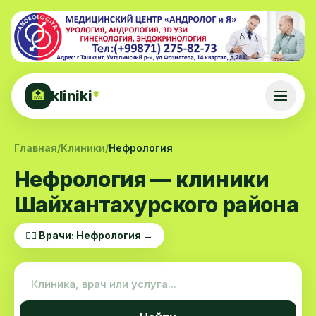
kliniki
*
🏥
Главная
/
Клиники
/
Нефрология
Нефрология — клиники
Шайхантахурского района
👨‍⚕️ Врачи: Нефрология →