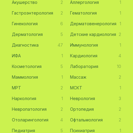
Акушерство
2
Аллергология
1
Гастроэнтерология
2
Гематология
1
Гинекология
6
Дерматовенерология
1
Дерматология
5
Детские кардиология
2
Диагностика
47
Иммунология
1
ИФА
1
Кардиология
4
Косметология
5
Лаборатория
10
Маммология
1
Массаж
2
МРТ
2
МСКТ
1
Наркология
1
Неврология
3
Невропатология
2
Ортопедия
2
Отоларингология
4
Офтальмология
2
Педиатрия
5
Психиатрия
1