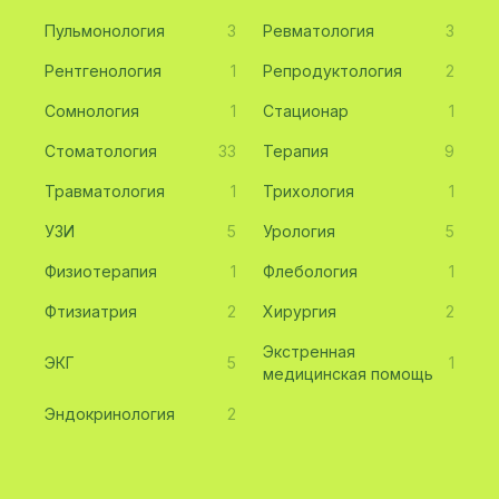
Пульмонология
3
Ревматология
3
Рентгенология
1
Репродуктология
2
Сомнология
1
Стационар
1
Стоматология
33
Терапия
9
Травматология
1
Трихология
1
УЗИ
5
Урология
5
Физиотерапия
1
Флебология
1
Фтизиатрия
2
Хирургия
2
Экстренная
ЭКГ
5
1
медицинская помощь
Эндокринология
2