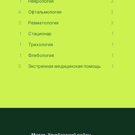
1
Неврология
3
4
Офтальмология
2
3
Ревматология
3
1
Стационар
1
1
Трихология
1
1
Флебология
1
5
Экстренная медицинская помощь
1
Мирзо-Улугбекский район