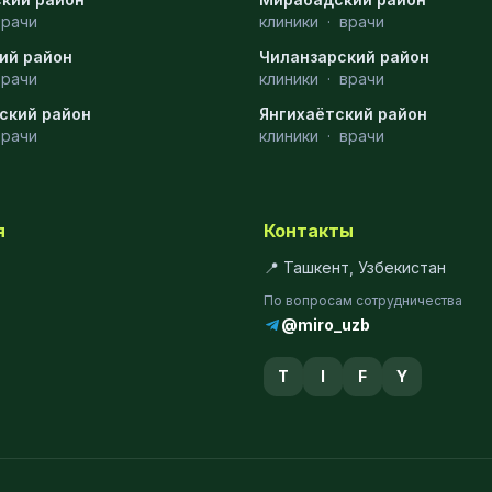
врачи
клиники
·
врачи
ий район
Чиланзарский район
врачи
клиники
·
врачи
ский район
Янгихаётский район
врачи
клиники
·
врачи
я
Контакты
📍 Ташкент, Узбекистан
По вопросам сотрудничества
@miro_uzb
T
I
F
Y