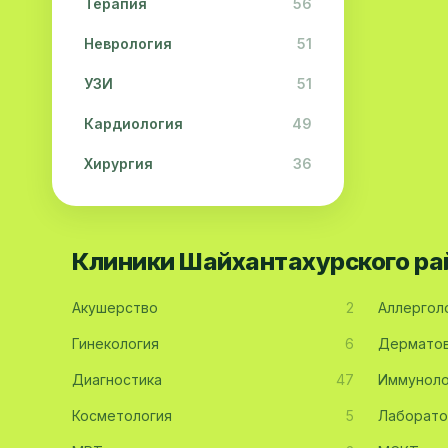
Терапия
56
Неврология
51
УЗИ
51
Кардиология
49
Хирургия
36
Физиотерапия
31
Косметология
28
Клиники Шайхантахурского ра
Урология
28
Акушерство
2
Аллергол
Офтальмология
26
Гинекология
6
Дерматов
Дерматология
23
Диагностика
47
Иммуноло
Эндокринология
21
Косметология
5
Лаборато
Невропатология
21