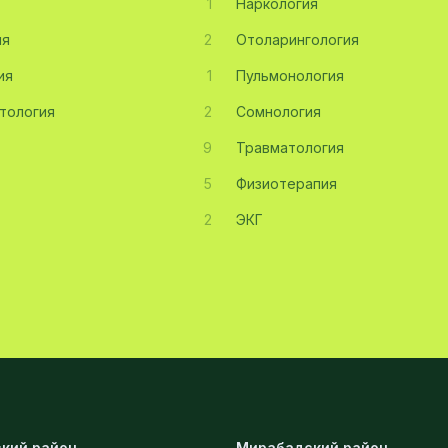
1
Наркология
ия
2
Отоларингология
ия
1
Пульмонология
тология
2
Сомнология
9
Травматология
5
Физиотерапия
2
ЭКГ
кий район
Мирабадский район