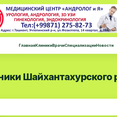
Главная
Клиники
Врачи
Специализации
Новости
ники Шайхантахурского 