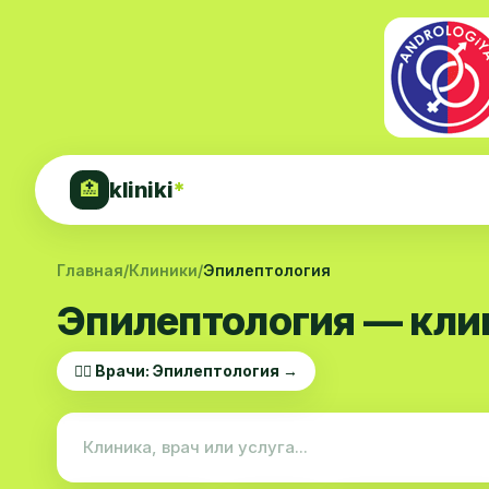
kliniki
*
🏥
Главная
/
Клиники
/
Эпилептология
Эпилептология — кли
👨‍⚕️ Врачи: Эпилептология →