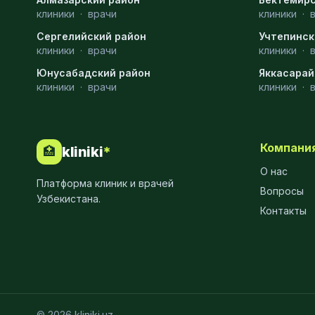
клиники
·
врачи
клиники
·
МРТ
9
Сергелийский район
Учтепинск
Проктология
8
клиники
·
врачи
клиники
·
Юнусабадский район
Яккасарай
Пульмонология
8
клиники
·
врачи
клиники
·
Флебология
8
Рентгенология
8
Компани
kliniki
*
🏥
Анестезиология
7
О нас
Платформа клиник и врачей
Наркология
7
Вопросы
Узбекистана.
Контакты
МСКТ
7
Иммунология
6
Онкология
6
Пластическая хирургия
6
© 2026 kliniki.uz