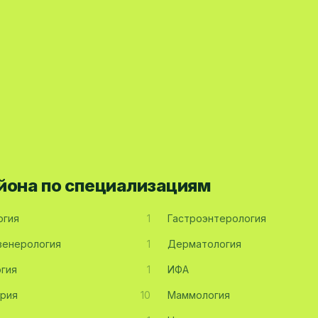
йона по специализациям
огия
1
Гастроэнтерология
енерология
1
Дерматология
гия
1
ИФА
рия
10
Маммология