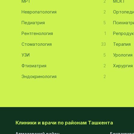
МРТ
2
МСКТ
Эмбриология
20
Невропатология
2
Ортопед
Педиатрия
Акушерство
19
5
Психиатр
Рентгенология
1
Репродук
Ортопедия
19
Стоматология
33
Терапия
Массаж
18
УЗИ
5
Урология
Репродуктология
16
Фтизиатрия
2
Хирургия
ЭКГ
16
Эндокринология
2
Гастроэнтерология
13
Андрология
12
Стационар
11
Аллергология
10
Клиники и врачи по районам Ташкента
Психология
9
Алмазарский район
Бектемирс