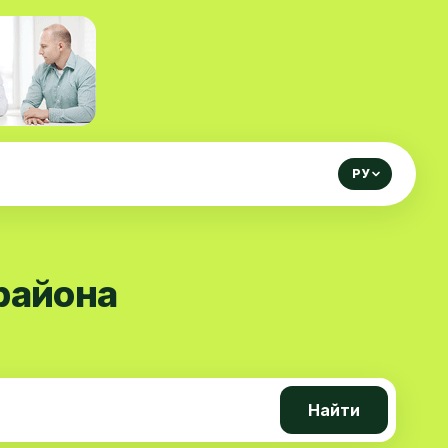
РУ
района
Найти