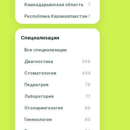
Кашкадарьинская область
7
Республика Каракалпакстан
7
Навоийская область
5
Специализации
Джизакская область
3
Все специализации
Сурхандарьинская область
2
Диагностика
508
Сырдарьинская область
2
Стоматология
444
Хорезмская область
2
Педиатрия
79
Лаборатория
77
Отоларингология
66
Гинекология
60