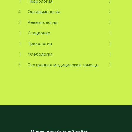
1
Неврология
3
4
Офтальмология
2
3
Ревматология
3
1
Стационар
1
1
Трихология
1
1
Флебология
1
5
Экстренная медицинская помощь
1
Мирзо-Улугбекский район