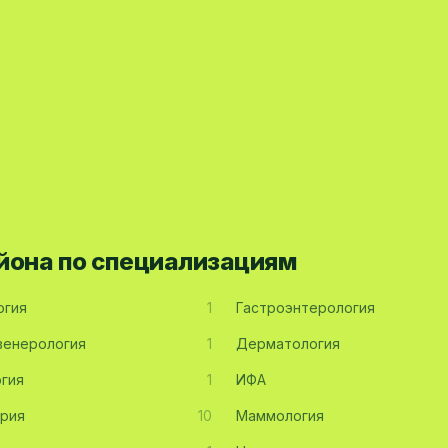
йона по специализациям
огия
1
Гастроэнтерология
енерология
1
Дерматология
гия
1
ИФА
рия
10
Маммология