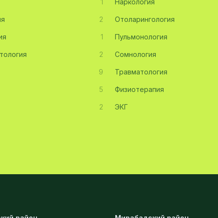
1
Наркология
ия
2
Отоларингология
ия
1
Пульмонология
тология
2
Сомнология
9
Травматология
5
Физиотерапия
2
ЭКГ
кий район
Мирабадский район