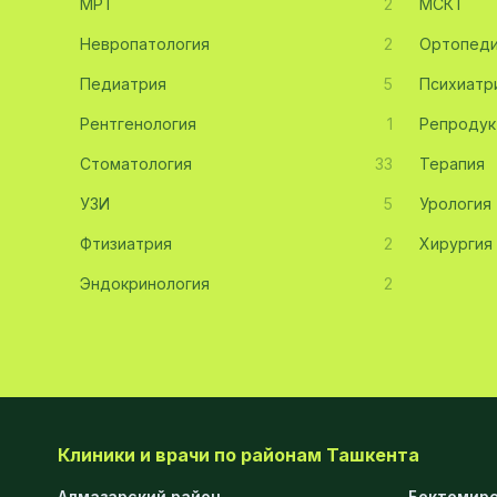
МРТ
2
МСКТ
Эмбриология
20
Невропатология
2
Ортопед
Педиатрия
Акушерство
19
5
Психиатр
Рентгенология
1
Репродук
Ортопедия
19
Стоматология
33
Терапия
Массаж
18
УЗИ
5
Урология
Репродуктология
16
Фтизиатрия
2
Хирургия
ЭКГ
16
Эндокринология
2
Гастроэнтерология
13
Андрология
12
Стационар
11
Аллергология
10
Клиники и врачи по районам Ташкента
Психология
9
Алмазарский район
Бектемирс