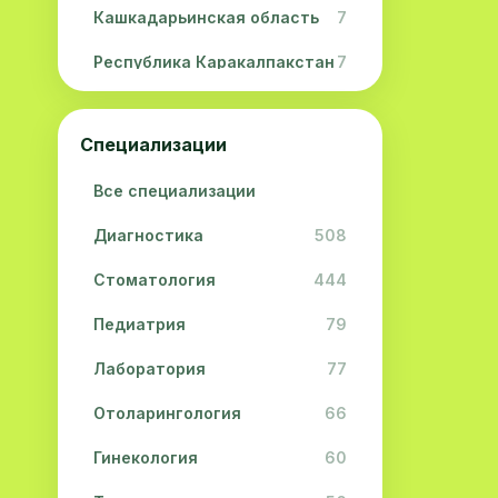
Кашкадарьинская область
7
Республика Каракалпакстан
7
Навоийская область
5
Специализации
Джизакская область
3
Все специализации
Сурхандарьинская область
2
Диагностика
508
Сырдарьинская область
2
Стоматология
444
Хорезмская область
2
Педиатрия
79
Лаборатория
77
Отоларингология
66
Гинекология
60