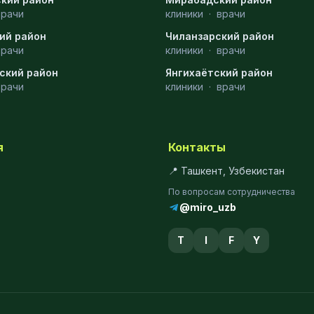
врачи
клиники
·
врачи
ий район
Чиланзарский район
врачи
клиники
·
врачи
ский район
Янгихаётский район
врачи
клиники
·
врачи
я
Контакты
📍 Ташкент, Узбекистан
По вопросам сотрудничества
@miro_uzb
T
I
F
Y