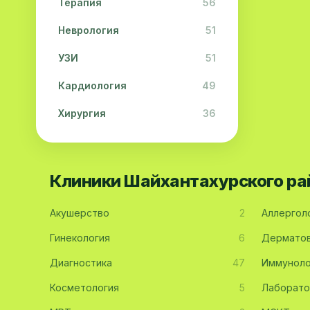
Терапия
56
Неврология
51
УЗИ
51
Кардиология
49
Хирургия
36
Физиотерапия
31
Косметология
28
Клиники Шайхантахурского ра
Урология
28
Акушерство
2
Аллергол
Офтальмология
26
Гинекология
6
Дерматов
Дерматология
23
Диагностика
47
Иммуноло
Эндокринология
21
Косметология
5
Лаборато
Невропатология
21