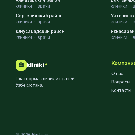
клиники
·
врачи
клиники
·
МРТ
9
Сергелийский район
Учтепинск
Проктология
8
клиники
·
врачи
клиники
·
Юнусабадский район
Яккасарай
Пульмонология
8
клиники
·
врачи
клиники
·
Флебология
8
Рентгенология
8
Компани
kliniki
*
🏥
Анестезиология
7
О нас
Платформа клиник и врачей
Наркология
7
Вопросы
Узбекистана.
Контакты
МСКТ
7
Иммунология
6
Онкология
6
Пластическая хирургия
6
© 2026 kliniki.uz