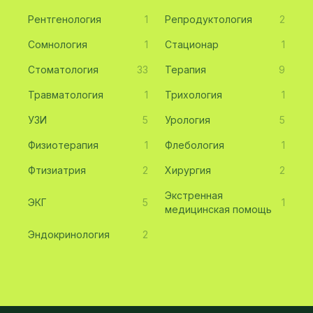
Рентгенология
1
Репродуктология
2
Сомнология
1
Стационар
1
Стоматология
33
Терапия
9
Травматология
1
Трихология
1
УЗИ
5
Урология
5
Физиотерапия
1
Флебология
1
Фтизиатрия
2
Хирургия
2
Экстренная
ЭКГ
5
1
медицинская помощь
Эндокринология
2