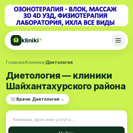
kliniki
*
🏥
Главная
/
Клиники
/
Диетология
Диетология — клиники
Шайхантахурского района
👨‍⚕️ Врачи: Диетология →