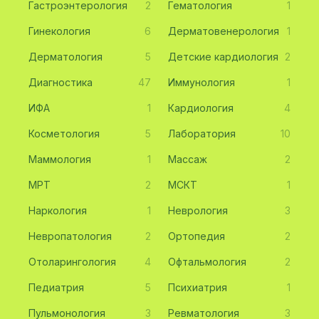
Гастроэнтерология
2
Гематология
1
Гинекология
6
Дерматовенерология
1
Дерматология
5
Детские кардиология
2
Диагностика
47
Иммунология
1
ИФА
1
Кардиология
4
Косметология
5
Лаборатория
10
Маммология
1
Массаж
2
МРТ
2
МСКТ
1
Наркология
1
Неврология
3
Невропатология
2
Ортопедия
2
Отоларингология
4
Офтальмология
2
Педиатрия
5
Психиатрия
1
Пульмонология
3
Ревматология
3