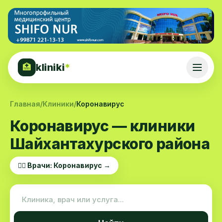
kliniki
*
🏥
Главная
/
Клиники
/
Коронавирус
Коронавирус — клиники
Шайхантахурского района
👨‍⚕️ Врачи: Коронавирус →