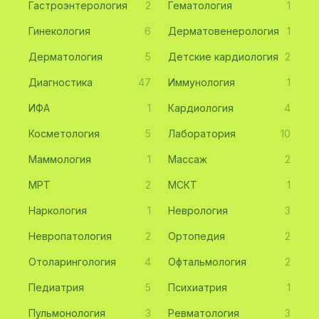
Гастроэнтерология
2
Гематология
1
Гинекология
6
Дерматовенерология
1
Дерматология
5
Детские кардиология
2
Диагностика
47
Иммунология
1
ИФА
1
Кардиология
4
Косметология
5
Лаборатория
10
Маммология
1
Массаж
2
МРТ
2
МСКТ
1
Наркология
1
Неврология
3
Невропатология
2
Ортопедия
2
Отоларингология
4
Офтальмология
2
Педиатрия
5
Психиатрия
1
Пульмонология
3
Ревматология
3