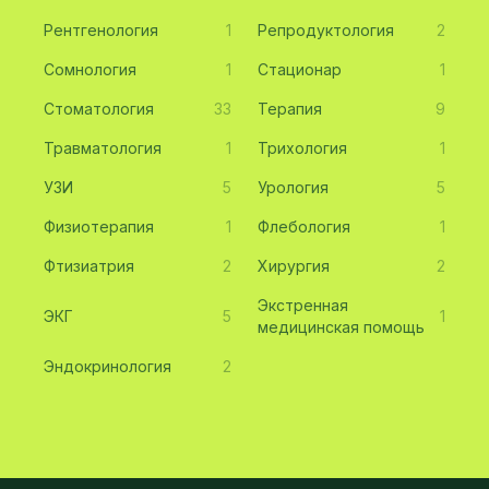
Рентгенология
1
Репродуктология
2
Сомнология
1
Стационар
1
Стоматология
33
Терапия
9
Травматология
1
Трихология
1
УЗИ
5
Урология
5
Физиотерапия
1
Флебология
1
Фтизиатрия
2
Хирургия
2
Экстренная
ЭКГ
5
1
медицинская помощь
Эндокринология
2