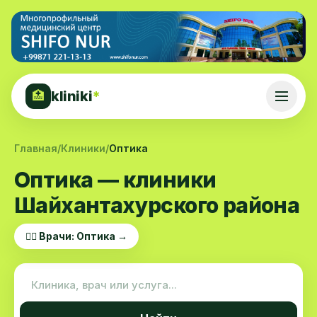
kliniki
*
🏥
Главная
/
Клиники
/
Оптика
Оптика — клиники
Шайхантахурского района
👨‍⚕️ Врачи: Оптика →