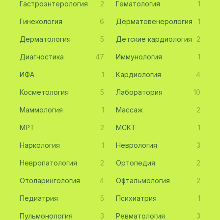
Гастроэнтерология
2
Гематология
1
Гинекология
6
Дерматовенерология
1
Дерматология
5
Детские кардиология
2
Диагностика
47
Иммунология
1
ИФА
1
Кардиология
4
Косметология
5
Лаборатория
10
Маммология
1
Массаж
2
МРТ
2
МСКТ
1
Наркология
1
Неврология
3
Невропатология
2
Ортопедия
2
Отоларингология
4
Офтальмология
2
Педиатрия
5
Психиатрия
1
Пульмонология
3
Ревматология
3