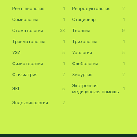
Рентгенология
1
Репродуктология
2
Сомнология
1
Стационар
1
Стоматология
33
Терапия
9
Травматология
1
Трихология
1
УЗИ
5
Урология
5
Физиотерапия
1
Флебология
1
Фтизиатрия
2
Хирургия
2
Экстренная
ЭКГ
5
1
медицинская помощь
Эндокринология
2