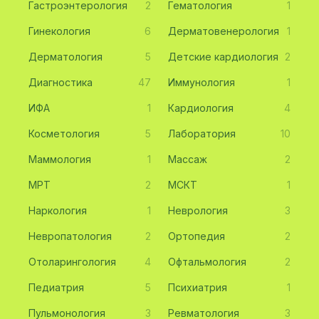
Гастроэнтерология
2
Гематология
1
Гинекология
6
Дерматовенерология
1
Дерматология
5
Детские кардиология
2
Диагностика
47
Иммунология
1
ИФА
1
Кардиология
4
Косметология
5
Лаборатория
10
Маммология
1
Массаж
2
МРТ
2
МСКТ
1
Наркология
1
Неврология
3
Невропатология
2
Ортопедия
2
Отоларингология
4
Офтальмология
2
Педиатрия
5
Психиатрия
1
Пульмонология
3
Ревматология
3