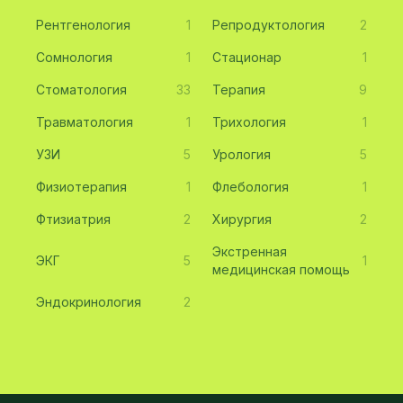
Рентгенология
1
Репродуктология
2
Сомнология
1
Стационар
1
Стоматология
33
Терапия
9
Травматология
1
Трихология
1
УЗИ
5
Урология
5
Физиотерапия
1
Флебология
1
Фтизиатрия
2
Хирургия
2
Экстренная
ЭКГ
5
1
медицинская помощь
Эндокринология
2