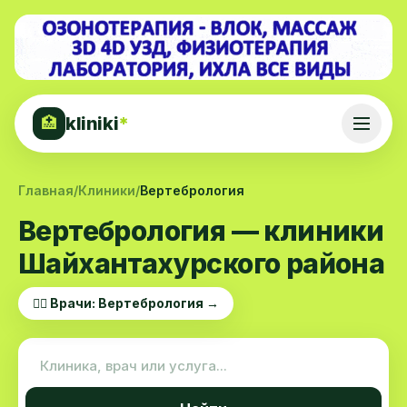
kliniki
*
🏥
Главная
/
Клиники
/
Вертебрология
Вертебрология — клиники
Шайхантахурского района
👨‍⚕️ Врачи: Вертебрология →