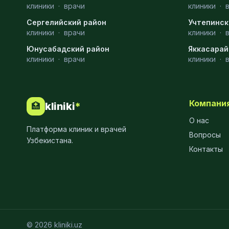
клиники
·
врачи
клиники
·
Диагностика
10
Сергелийский район
Учтепинск
Андрология
9
клиники
·
врачи
клиники
·
Юнусабадский район
Яккасарай
Стоматология
9
клиники
·
врачи
клиники
·
Рентгенология
9
Физиотерапия
8
Компани
kliniki
*
🏥
МРТ
6
О нас
Платформа клиник и врачей
Ортопедия
5
Вопросы
Узбекистана.
Контакты
Пластическая хирургия
5
Эндоскопия
5
Косметология
4
Маммология
4
© 2026 kliniki.uz