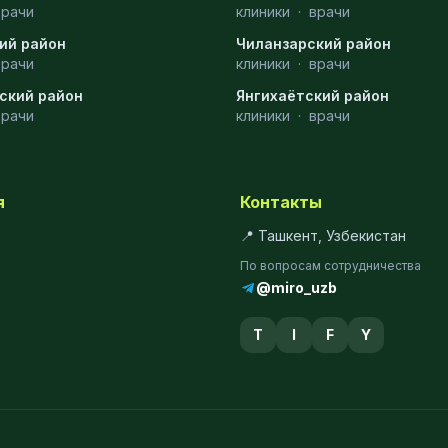
врачи
клиники
·
врачи
ий район
Чиланзарский район
врачи
клиники
·
врачи
ский район
Янгихаётский район
врачи
клиники
·
врачи
я
Контакты
📍 Ташкент, Узбекистан
По вопросам сотрудничества
@miro_uzb
T
I
F
Y