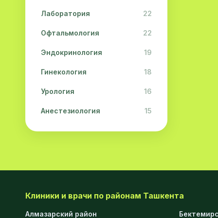
Лаборатория
22
Офтальмология
22
Эндокринология
19
Гинекология
18
Урология
16
Анестезиология
15
Дерматология
15
Педиатрия
15
Акушерство
13
Гастроэнтерология
13
Клиники и врачи по районам Ташкента
Хирургия
11
Алмазарский район
Бектемирс