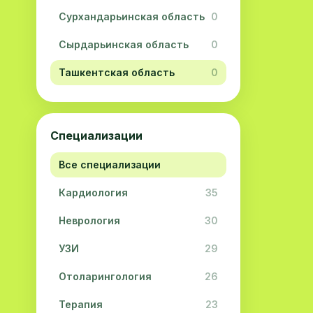
Сурхандарьинская область
0
Сырдарьинская область
0
Ташкентская область
0
Ферганская область
0
Хорезмская область
0
Специализации
Республика Каракалпакстан
0
Все специализации
Кардиология
35
Неврология
30
УЗИ
29
Отоларингология
26
Терапия
23