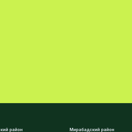
кий район
Мирабадский район