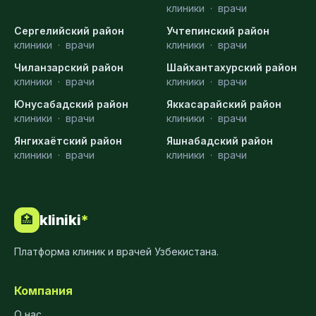
клиники
·
врачи
Сергелийский район
Учтепинский район
клиники
·
врачи
клиники
·
врачи
Чиланзарский район
Шайхантахурский район
клиники
·
врачи
клиники
·
врачи
Юнусабадский район
Яккасарайский район
клиники
·
врачи
клиники
·
врачи
Янгихаётский район
Яшнабадский район
клиники
·
врачи
клиники
·
врачи
kliniki
*
🏥
Платформа клиник и врачей Узбекистана.
Компания
О нас