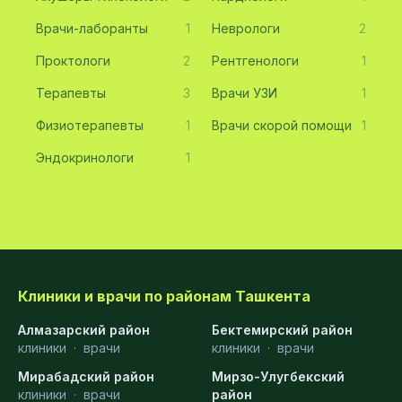
Врачи-лаборанты
1
Неврологи
2
Проктологи
2
Рентгенологи
1
Терапевты
3
Врачи УЗИ
1
Физиотерапевты
1
Врачи скорой помощи
1
Эндокринологи
1
Клиники и врачи по районам Ташкента
Алмазарский район
Бектемирский район
клиники
·
врачи
клиники
·
врачи
Мирабадский район
Мирзо-Улугбекский
клиники
·
врачи
район