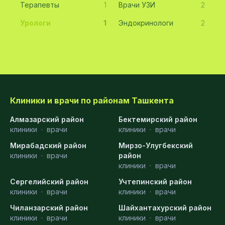
Терапевты
1
Врачи УЗИ
2
Урологи
1
Эндокринологи
2
Клиники и врачи по районам Ташкента
Алмазарский район
Бектемирский район
клиники
·
врачи
клиники
·
врачи
Мирабадский район
Мирзо-Улугбекский
клиники
·
врачи
район
клиники
·
врачи
Сергелийский район
Учтепинский район
клиники
·
врачи
клиники
·
врачи
Чиланзарский район
Шайхантахурский район
клиники
·
врачи
клиники
·
врачи