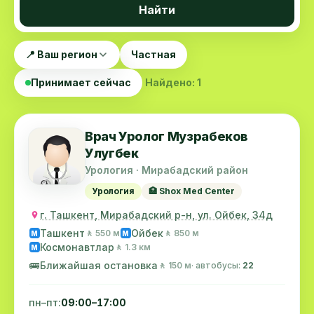
Найти
📍 Ваш регион
Частная
Принимает сейчас
Найдено: 1
Врач Уролог Музрабеков
Улугбек
Урология · Мирабадский район
Урология
🏥 Shox Med Center
г. Ташкент, Мирабадский р-н, ул. Ойбек, 34д
Ташкент
Ойбек
🚶 550 м
🚶 850 м
M
M
Космонавтлар
🚶 1.3 км
M
🚌
Ближайшая остановка
🚶 150 м
· автобусы:
22
пн–пт:
09:00–17:00