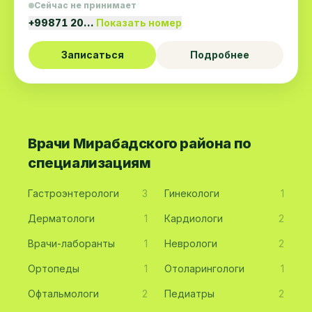
Сейчас не принимает
+99871 20…
Показать номер
Записаться
Подробнее
Врачи Мирабадского района по
специализациям
Гастроэнтерологи
3
Гинекологи
1
Дерматологи
1
Кардиологи
2
Врачи-лаборанты
1
Неврологи
2
Ортопеды
1
Отоларингологи
1
Офтальмологи
2
Педиатры
2