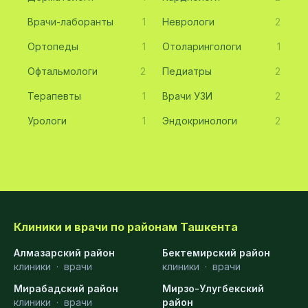
Врачи-лаборанты
1
Неврологи
2
Ортопеды
1
Отоларингологи
1
Офтальмологи
2
Педиатры
2
Терапевты
1
Врачи УЗИ
2
Урологи
1
Эндокринологи
2
Клиники и врачи по районам Ташкента
Алмазарский район
Бектемирский район
клиники
·
врачи
клиники
·
врачи
Мирабадский район
Мирзо-Улугбекский
клиники
·
врачи
район