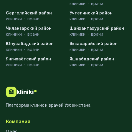
клиники
·
врачи
Сергелийский район
Учтепинский район
клиники
·
врачи
клиники
·
врачи
Чиланзарский район
Шайхантахурский район
клиники
·
врачи
клиники
·
врачи
Юнусабадский район
Яккасарайский район
клиники
·
врачи
клиники
·
врачи
Янгихаётский район
Яшнабадский район
клиники
·
врачи
клиники
·
врачи
kliniki
*
🏥
Платформа клиник и врачей Узбекистана.
Компания
О нас