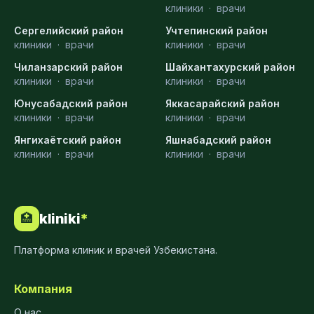
клиники
·
врачи
Сергелийский район
Учтепинский район
клиники
·
врачи
клиники
·
врачи
Чиланзарский район
Шайхантахурский район
клиники
·
врачи
клиники
·
врачи
Юнусабадский район
Яккасарайский район
клиники
·
врачи
клиники
·
врачи
Янгихаётский район
Яшнабадский район
клиники
·
врачи
клиники
·
врачи
kliniki
*
🏥
Платформа клиник и врачей Узбекистана.
Компания
О нас