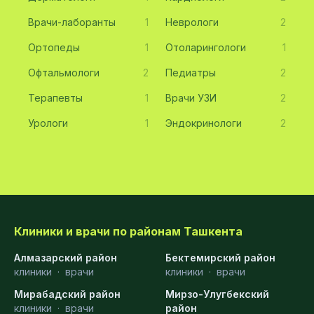
Врачи-лаборанты
1
Неврологи
2
Ортопеды
1
Отоларингологи
1
Офтальмологи
2
Педиатры
2
Терапевты
1
Врачи УЗИ
2
Урологи
1
Эндокринологи
2
Клиники и врачи по районам Ташкента
Алмазарский район
Бектемирский район
клиники
·
врачи
клиники
·
врачи
Мирабадский район
Мирзо-Улугбекский
клиники
·
врачи
район