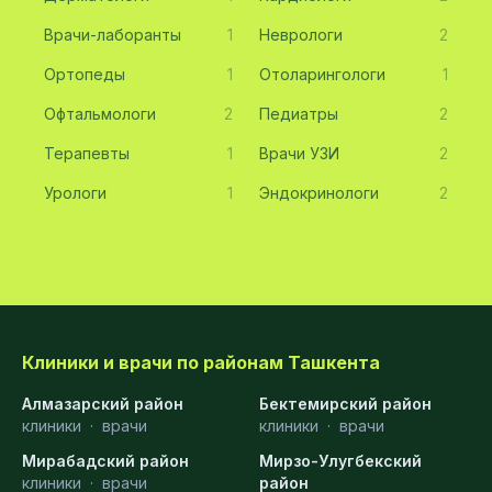
Врачи-лаборанты
1
Неврологи
2
Ортопеды
1
Отоларингологи
1
Офтальмологи
2
Педиатры
2
Терапевты
1
Врачи УЗИ
2
Урологи
1
Эндокринологи
2
Клиники и врачи по районам Ташкента
Алмазарский район
Бектемирский район
клиники
·
врачи
клиники
·
врачи
Мирабадский район
Мирзо-Улугбекский
клиники
·
врачи
район