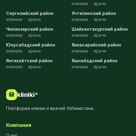
клиники
·
врачи
Сергелийский район
Учтепинский район
клиники
·
врачи
клиники
·
врачи
Чиланзарский район
Шайхантахурский район
клиники
·
врачи
клиники
·
врачи
Юнусабадский район
Яккасарайский район
клиники
·
врачи
клиники
·
врачи
Янгихаётский район
Яшнабадский район
клиники
·
врачи
клиники
·
врачи
kliniki
*
🏥
Платформа клиник и врачей Узбекистана.
Компания
О нас