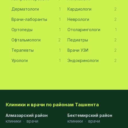
Дерматологи
1
Кардиологи
2
Врачи-лаборанты
1
Неврологи
2
Ортопеды
1
Отоларингологи
1
Офтальмологи
2
Педиатры
2
Терапевты
1
Врачи УЗИ
2
Урологи
1
Эндокринологи
2
Клиники и врачи по районам Ташкента
Алмазарский район
Бектемирский район
клиники
·
врачи
клиники
·
врачи