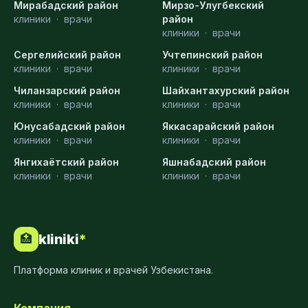
Мирабадский район
Мирзо-Улугбекский
клиники
·
врачи
район
клиники
·
врачи
Сергелийский район
Учтепинский район
клиники
·
врачи
клиники
·
врачи
Чиланзарский район
Шайхантахурский район
клиники
·
врачи
клиники
·
врачи
Юнусабадский район
Яккасарайский район
клиники
·
врачи
клиники
·
врачи
Янгихаётский район
Яшнабадский район
клиники
·
врачи
клиники
·
врачи
kliniki
*
🏥
Платформа клиник и врачей Узбекистана.
Компания