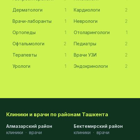
Дерматологи
1
Кардиологи
2
Врачи-лаборанты
1
Неврологи
2
Ортопеды
1
Отоларингологи
1
Офтальмологи
2
Педиатры
2
Терапевты
1
Врачи УЗИ
2
Урологи
1
Эндокринологи
2
Клиники и врачи по районам Ташкента
Алмазарский район
Бектемирский район
клиники
·
врачи
клиники
·
врачи