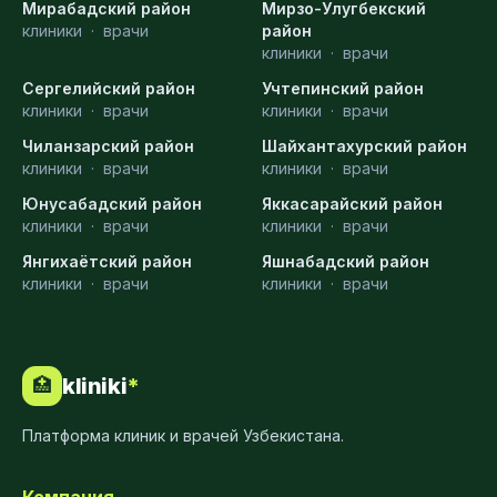
Мирабадский район
Мирзо-Улугбекский
клиники
·
врачи
район
клиники
·
врачи
Сергелийский район
Учтепинский район
клиники
·
врачи
клиники
·
врачи
Чиланзарский район
Шайхантахурский район
клиники
·
врачи
клиники
·
врачи
Юнусабадский район
Яккасарайский район
клиники
·
врачи
клиники
·
врачи
Янгихаётский район
Яшнабадский район
клиники
·
врачи
клиники
·
врачи
kliniki
*
🏥
Платформа клиник и врачей Узбекистана.
Компания