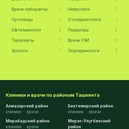
Врачи-лаборанты
1
Неврологи
2
Ортопеды
1
Отоларингологи
1
Офтальмологи
2
Педиатры
2
Терапевты
1
Врачи УЗИ
2
Урологи
1
Эндокринологи
2
Клиники и врачи по районам Ташкента
Алмазарский район
Бектемирский район
клиники
·
врачи
клиники
·
врачи
Мирабадский район
Мирзо-Улугбекский
клиники
·
врачи
район