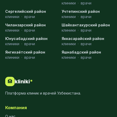
клиники
·
врачи
Сергелийский район
Учтепинский район
клиники
·
врачи
клиники
·
врачи
Чиланзарский район
Шайхантахурский район
клиники
·
врачи
клиники
·
врачи
Юнусабадский район
Яккасарайский район
клиники
·
врачи
клиники
·
врачи
Янгихаётский район
Яшнабадский район
клиники
·
врачи
клиники
·
врачи
kliniki
*
🏥
Платформа клиник и врачей Узбекистана.
Компания
О нас