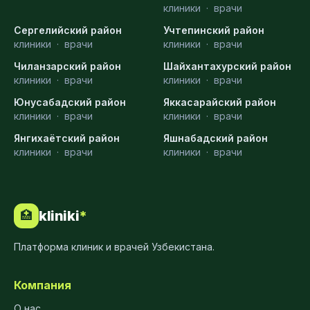
клиники
·
врачи
Сергелийский район
Учтепинский район
клиники
·
врачи
клиники
·
врачи
Чиланзарский район
Шайхантахурский район
клиники
·
врачи
клиники
·
врачи
Юнусабадский район
Яккасарайский район
клиники
·
врачи
клиники
·
врачи
Янгихаётский район
Яшнабадский район
клиники
·
врачи
клиники
·
врачи
kliniki
*
🏥
Платформа клиник и врачей Узбекистана.
Компания
О нас