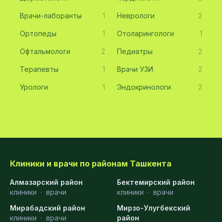
Врачи-лаборанты
1
Неврологи
2
Ортопеды
1
Отоларингологи
1
Офтальмологи
2
Педиатры
2
Терапевты
1
Врачи УЗИ
2
Урологи
1
Эндокринологи
2
Клиники и врачи по районам Ташкента
Алмазарский район
Бектемирский район
клиники
·
врачи
клиники
·
врачи
Мирабадский район
Мирзо-Улугбекский
клиники
·
врачи
район