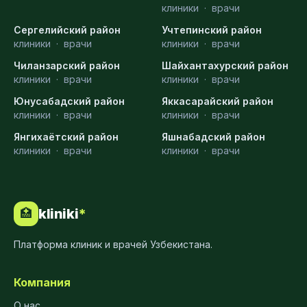
клиники
·
врачи
Сергелийский район
Учтепинский район
клиники
·
врачи
клиники
·
врачи
Чиланзарский район
Шайхантахурский район
клиники
·
врачи
клиники
·
врачи
Юнусабадский район
Яккасарайский район
клиники
·
врачи
клиники
·
врачи
Янгихаётский район
Яшнабадский район
клиники
·
врачи
клиники
·
врачи
kliniki
*
🏥
Платформа клиник и врачей Узбекистана.
Компания
О нас