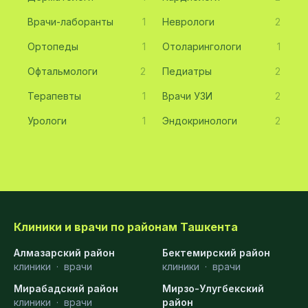
Врачи-лаборанты
1
Неврологи
2
Ортопеды
1
Отоларингологи
1
Офтальмологи
2
Педиатры
2
Терапевты
1
Врачи УЗИ
2
Урологи
1
Эндокринологи
2
Клиники и врачи по районам Ташкента
Алмазарский район
Бектемирский район
клиники
·
врачи
клиники
·
врачи
Мирабадский район
Мирзо-Улугбекский
клиники
·
врачи
район